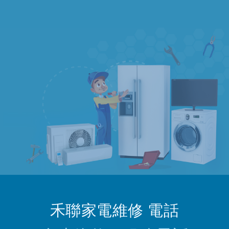
禾聯家電維修 電話