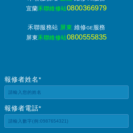
0800366979
宜蘭
禾聯維修站
禾聯服務站
屏東
維修
服務
GE
0800555835
屏東
禾聯維修站
報修者姓名
*
報修者電話
*