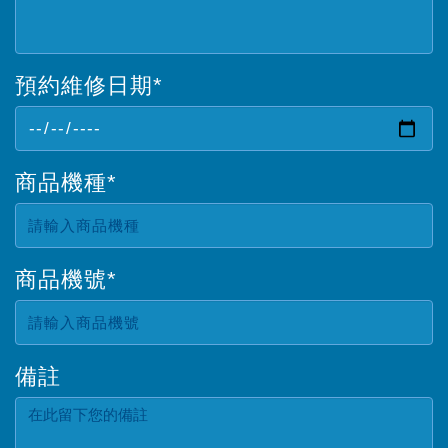
預約維修日期
*
商品機種
*
商品機號
*
備註