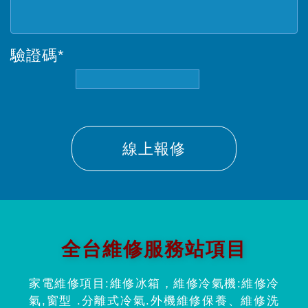
驗證碼
*
線上報修
全台維修服務站項目
家電維修項目:維修冰箱，維修冷氣機:維修冷
氣,窗型 .分離式冷氣.外機維修保養、維修洗