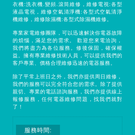
衣機:洗衣機.變頻.滾筒維修，維修電視:各型
液晶電視，維修空氣清淨機:各型式空氣清淨
機維修，維修除濕機:各型式除濕機維修。
專業家電維修團隊，可以迅速解決你電器故障
的煩惱，滿足您的需求。 歡迎您來電洽詢，
我們將盡力為各位服務。修後保固，確保權
益。擁有專業維修技術人員，可以提供我們的
客戶專業、價格合理維修迅速的電器服務。
除了平常上班日之外，我們亦提供周日維修，
我們的服務可以完全符合您的需求。除了提供
親切、專業的電話諮詢服務，我們亦提供線上
報修服務，任何電器維修問題，找我們就對
了！
服務時間: